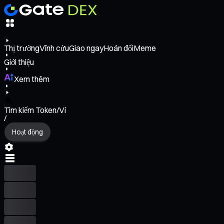
Thị trường
Vĩnh cửu
Giao ngay
Hoán đổi
Meme
Giới thiệu
Xem thêm
Tìm kiếm Token/Ví
/
Hoạt động