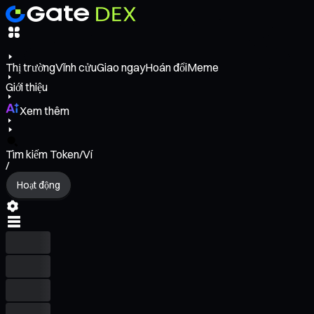
Thị trường
Vĩnh cửu
Giao ngay
Hoán đổi
Meme
Giới thiệu
Xem thêm
Tìm kiếm Token/Ví
/
Hoạt động