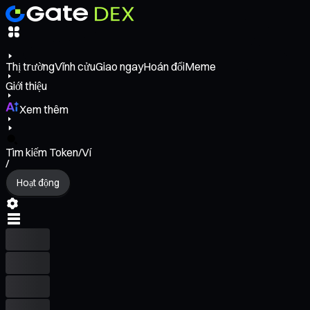
Thị trường
Vĩnh cửu
Giao ngay
Hoán đổi
Meme
Giới thiệu
Xem thêm
Tìm kiếm Token/Ví
/
Hoạt động