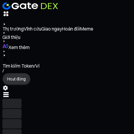
Thị trường
Vĩnh cửu
Giao ngay
Hoán đổi
Meme
Giới thiệu
Xem thêm
Tìm kiếm Token/Ví
/
Hoạt động