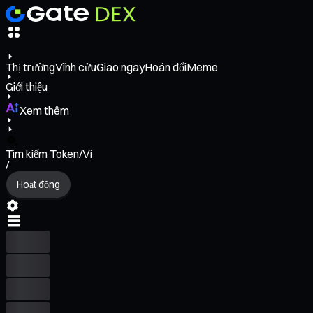
Thị trường
Vĩnh cửu
Giao ngay
Hoán đổi
Meme
Giới thiệu
Xem thêm
Tìm kiếm Token/Ví
/
Hoạt động