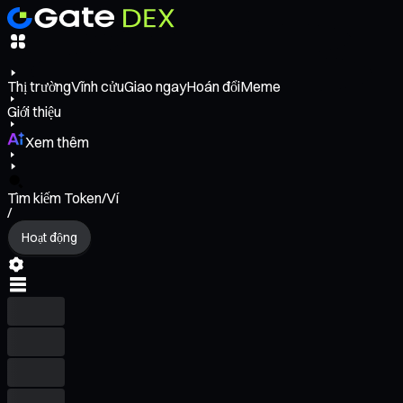
Thị trường
Vĩnh cửu
Giao ngay
Hoán đổi
Meme
Giới thiệu
Xem thêm
Tìm kiếm Token/Ví
/
Hoạt động