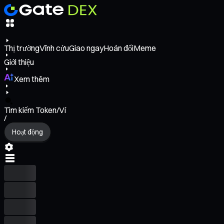
Thị trường
Vĩnh cửu
Giao ngay
Hoán đổi
Meme
Giới thiệu
Xem thêm
Tìm kiếm Token/Ví
/
Hoạt động