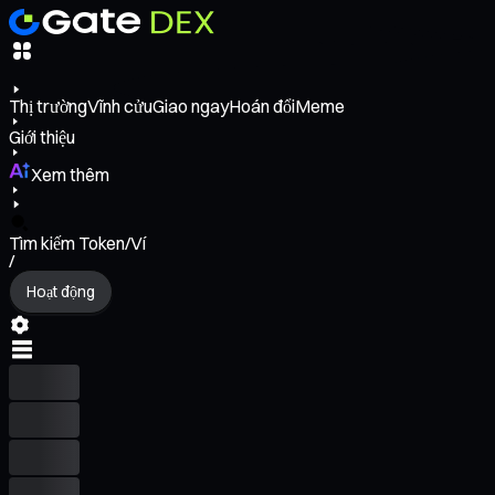
Thị trường
Vĩnh cửu
Giao ngay
Hoán đổi
Meme
Giới thiệu
Xem thêm
Tìm kiếm Token/Ví
/
Hoạt động