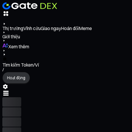
Thị trường
Vĩnh cửu
Giao ngay
Hoán đổi
Meme
Giới thiệu
Xem thêm
Tìm kiếm Token/Ví
/
Hoạt động