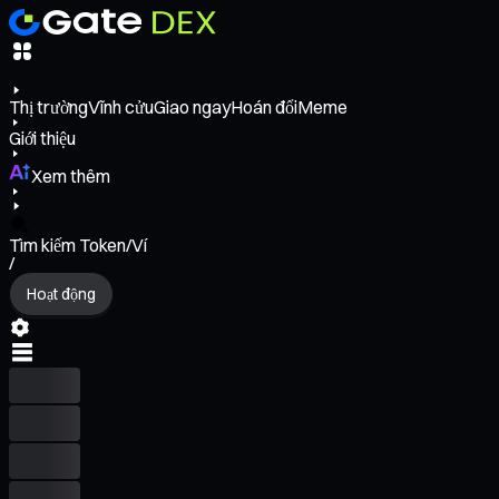
Thị trường
Vĩnh cửu
Giao ngay
Hoán đổi
Meme
Giới thiệu
Xem thêm
Tìm kiếm Token/Ví
/
Hoạt động