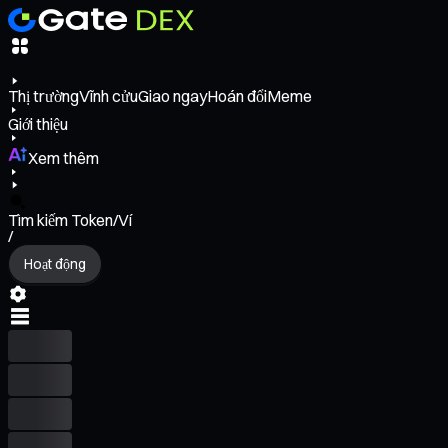
Thị trường
Vĩnh cửu
Giao ngay
Hoán đổi
Meme
Giới thiệu
Xem thêm
Tìm kiếm Token/Ví
/
Hoạt động