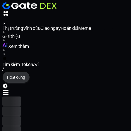
Thị trường
Vĩnh cửu
Giao ngay
Hoán đổi
Meme
Giới thiệu
Xem thêm
Tìm kiếm Token/Ví
/
Hoạt động