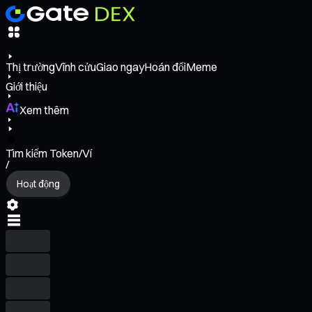
Thị trường
Vĩnh cửu
Giao ngay
Hoán đổi
Meme
Giới thiệu
Xem thêm
Tìm kiếm Token/Ví
/
Hoạt động