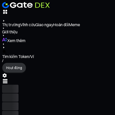
Thị trường
Vĩnh cửu
Giao ngay
Hoán đổi
Meme
Giới thiệu
Xem thêm
Tìm kiếm Token/Ví
/
Hoạt động