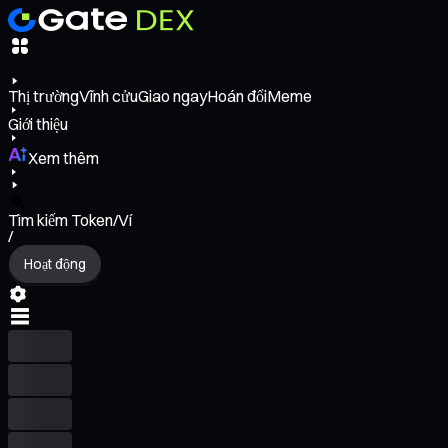
Thị trường
Vĩnh cửu
Giao ngay
Hoán đổi
Meme
Giới thiệu
Xem thêm
Tìm kiếm Token/Ví
/
Hoạt động