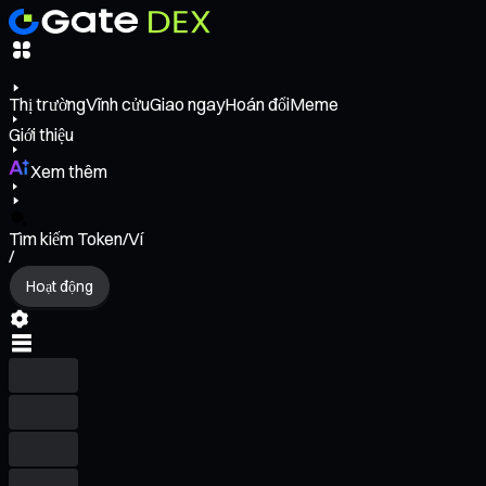
Thị trường
Vĩnh cửu
Giao ngay
Hoán đổi
Meme
Giới thiệu
Xem thêm
Tìm kiếm Token/Ví
/
Hoạt động