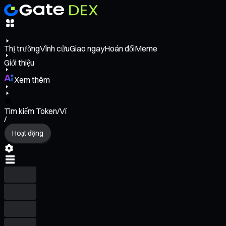
Thị trường
Vĩnh cửu
Giao ngay
Hoán đổi
Meme
Giới thiệu
Xem thêm
Tìm kiếm Token/Ví
/
Hoạt động