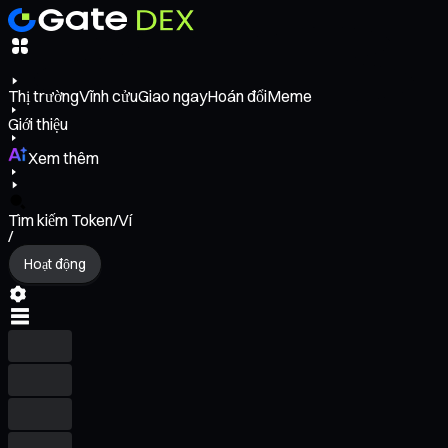
Thị trường
Vĩnh cửu
Giao ngay
Hoán đổi
Meme
Giới thiệu
Xem thêm
Tìm kiếm Token/Ví
/
Hoạt động