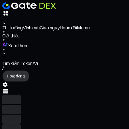
Thị trường
Vĩnh cửu
Giao ngay
Hoán đổi
Meme
Giới thiệu
Xem thêm
Tìm kiếm Token/Ví
/
Hoạt động