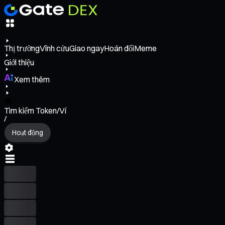
Thị trường
Vĩnh cửu
Giao ngay
Hoán đổi
Meme
Giới thiệu
Xem thêm
Tìm kiếm Token/Ví
/
Hoạt động