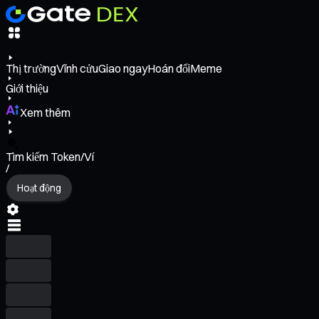
Thị trường
Vĩnh cửu
Giao ngay
Hoán đổi
Meme
Giới thiệu
Xem thêm
Tìm kiếm Token/Ví
/
Hoạt động