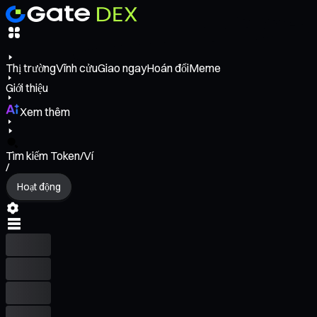
Thị trường
Vĩnh cửu
Giao ngay
Hoán đổi
Meme
Giới thiệu
Xem thêm
Tìm kiếm Token/Ví
/
Hoạt động