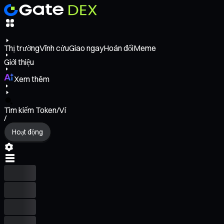
Thị trường
Vĩnh cửu
Giao ngay
Hoán đổi
Meme
Giới thiệu
Xem thêm
Tìm kiếm Token/Ví
/
Hoạt động