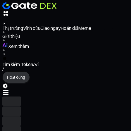
Thị trường
Vĩnh cửu
Giao ngay
Hoán đổi
Meme
Giới thiệu
Xem thêm
Tìm kiếm Token/Ví
/
Hoạt động