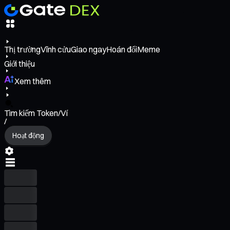
Thị trường
Vĩnh cửu
Giao ngay
Hoán đổi
Meme
Giới thiệu
Xem thêm
Tìm kiếm Token/Ví
/
Hoạt động