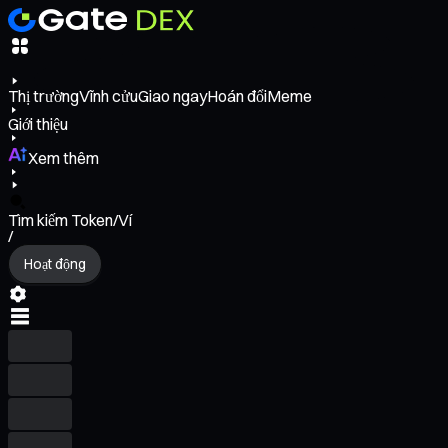
Thị trường
Vĩnh cửu
Giao ngay
Hoán đổi
Meme
Giới thiệu
Xem thêm
Tìm kiếm Token/Ví
/
Hoạt động