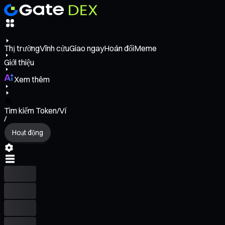
Thị trường
Vĩnh cửu
Giao ngay
Hoán đổi
Meme
Giới thiệu
Xem thêm
Tìm kiếm Token/Ví
/
Hoạt động