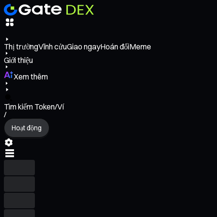
Thị trường
Vĩnh cửu
Giao ngay
Hoán đổi
Meme
Giới thiệu
Xem thêm
Tìm kiếm Token/Ví
/
Hoạt động