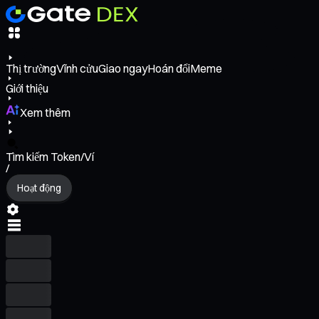
Thị trường
Vĩnh cửu
Giao ngay
Hoán đổi
Meme
Giới thiệu
Xem thêm
Tìm kiếm Token/Ví
/
Hoạt động