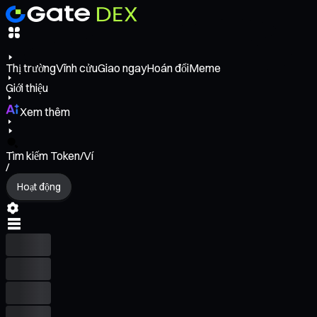
Thị trường
Vĩnh cửu
Giao ngay
Hoán đổi
Meme
Giới thiệu
Xem thêm
Tìm kiếm Token/Ví
/
Hoạt động