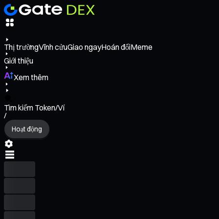
Thị trường
Vĩnh cửu
Giao ngay
Hoán đổi
Meme
Giới thiệu
Xem thêm
Tìm kiếm Token/Ví
/
Hoạt động