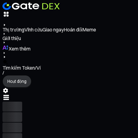
Thị trường
Vĩnh cửu
Giao ngay
Hoán đổi
Meme
Giới thiệu
Xem thêm
Tìm kiếm Token/Ví
/
Hoạt động