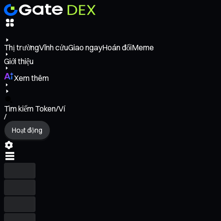
Thị trường
Vĩnh cửu
Giao ngay
Hoán đổi
Meme
Giới thiệu
Xem thêm
Tìm kiếm Token/Ví
/
Hoạt động