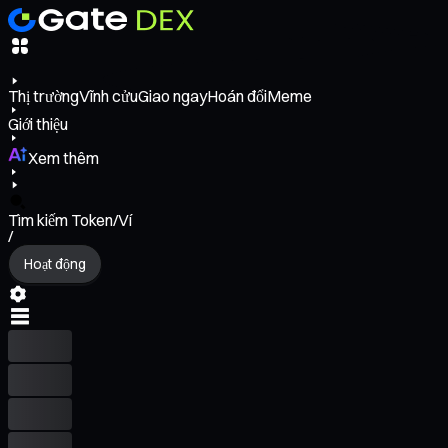
Thị trường
Vĩnh cửu
Giao ngay
Hoán đổi
Meme
Giới thiệu
Xem thêm
Tìm kiếm Token/Ví
/
Hoạt động