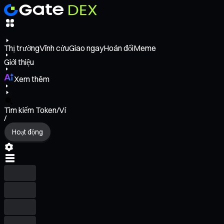
Thị trường
Vĩnh cửu
Giao ngay
Hoán đổi
Meme
Giới thiệu
Xem thêm
Tìm kiếm Token/Ví
/
Hoạt động