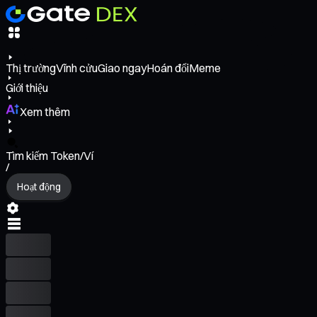
Thị trường
Vĩnh cửu
Giao ngay
Hoán đổi
Meme
Giới thiệu
Xem thêm
Tìm kiếm Token/Ví
/
Hoạt động