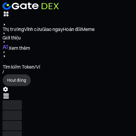
Thị trường
Vĩnh cửu
Giao ngay
Hoán đổi
Meme
Giới thiệu
Xem thêm
Tìm kiếm Token/Ví
/
Hoạt động