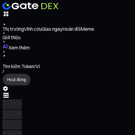
Thị trường
Vĩnh cửu
Giao ngay
Hoán đổi
Meme
Giới thiệu
Xem thêm
Tìm kiếm Token/Ví
/
Hoạt động