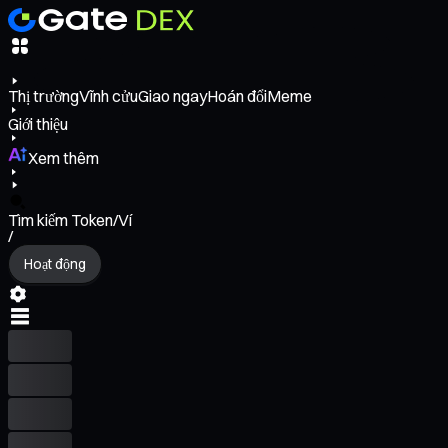
Thị trường
Vĩnh cửu
Giao ngay
Hoán đổi
Meme
Giới thiệu
Xem thêm
Tìm kiếm Token/Ví
/
Hoạt động