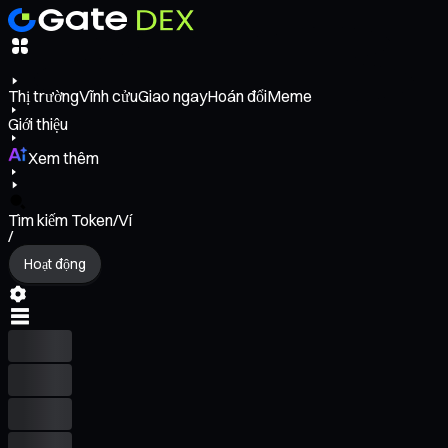
Thị trường
Vĩnh cửu
Giao ngay
Hoán đổi
Meme
Giới thiệu
Xem thêm
Tìm kiếm Token/Ví
/
Hoạt động