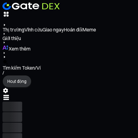
Thị trường
Vĩnh cửu
Giao ngay
Hoán đổi
Meme
Giới thiệu
Xem thêm
Tìm kiếm Token/Ví
/
Hoạt động