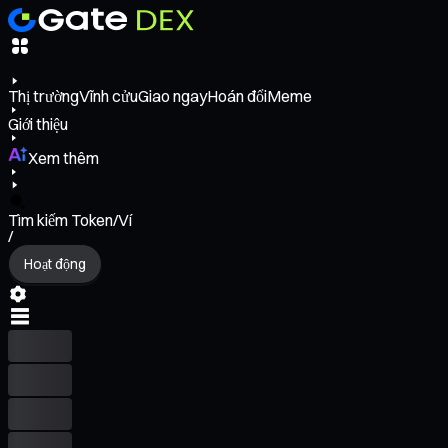
Thị trường
Vĩnh cửu
Giao ngay
Hoán đổi
Meme
Giới thiệu
Xem thêm
Tìm kiếm Token/Ví
/
Hoạt động