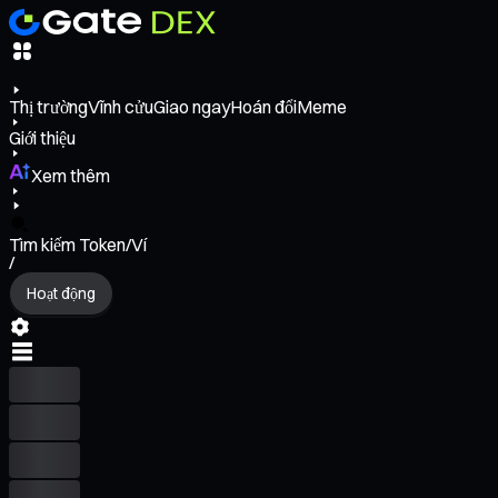
Thị trường
Vĩnh cửu
Giao ngay
Hoán đổi
Meme
Giới thiệu
Xem thêm
Tìm kiếm Token/Ví
/
Hoạt động