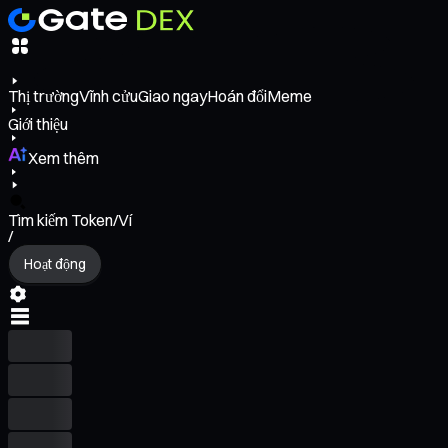
Thị trường
Vĩnh cửu
Giao ngay
Hoán đổi
Meme
Giới thiệu
Xem thêm
Tìm kiếm Token/Ví
/
Hoạt động