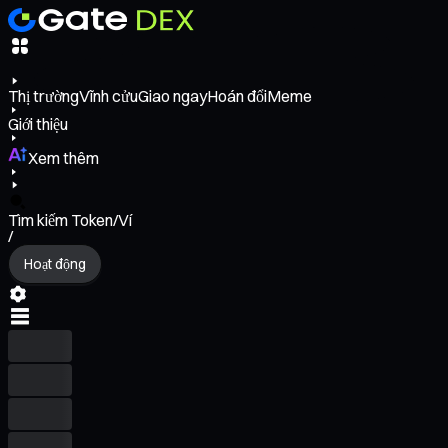
Thị trường
Vĩnh cửu
Giao ngay
Hoán đổi
Meme
Giới thiệu
Xem thêm
Tìm kiếm Token/Ví
/
Hoạt động