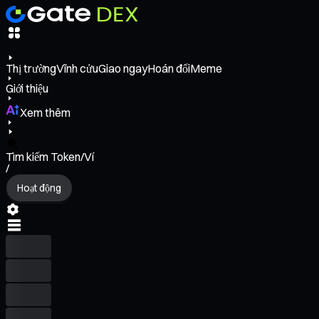
Thị trường
Vĩnh cửu
Giao ngay
Hoán đổi
Meme
Giới thiệu
Xem thêm
Tìm kiếm Token/Ví
/
Hoạt động