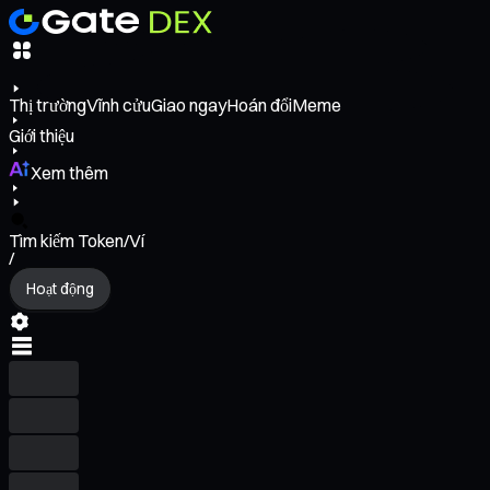
Thị trường
Vĩnh cửu
Giao ngay
Hoán đổi
Meme
Giới thiệu
Xem thêm
Tìm kiếm Token/Ví
/
Hoạt động