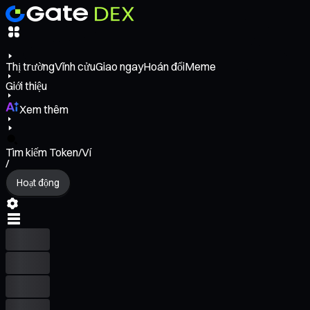
Thị trường
Vĩnh cửu
Giao ngay
Hoán đổi
Meme
Giới thiệu
Xem thêm
Tìm kiếm Token/Ví
/
Hoạt động