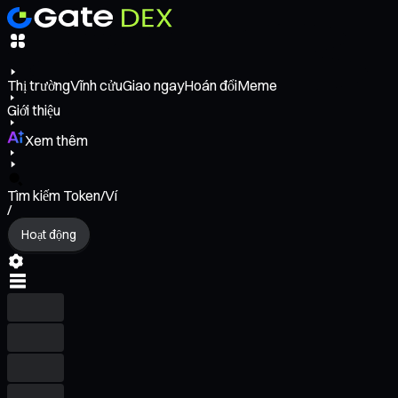
Thị trường
Vĩnh cửu
Giao ngay
Hoán đổi
Meme
Giới thiệu
Xem thêm
Tìm kiếm Token/Ví
/
Hoạt động