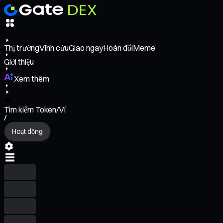
Thị trường
Vĩnh cửu
Giao ngay
Hoán đổi
Meme
Giới thiệu
Xem thêm
Tìm kiếm Token/Ví
/
Hoạt động